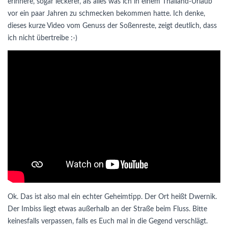
erinnere, sogar leckerer, als alles was ich in einem Thailand-Urlaub
vor ein paar Jahren zu schmecken bekommen hatte. Ich denke,
dieses kurze Video vom Genuss der Soßenreste, zeigt deutlich, dass
ich nicht übertreibe :-)
Ok. Das ist also mal ein echter Geheimtipp. Der Ort heißt Dwernik.
Der Imbiss liegt etwas außerhalb an der Straße beim Fluss. Bitte
keinesfalls verpassen, falls es Euch mal in die Gegend verschlägt.