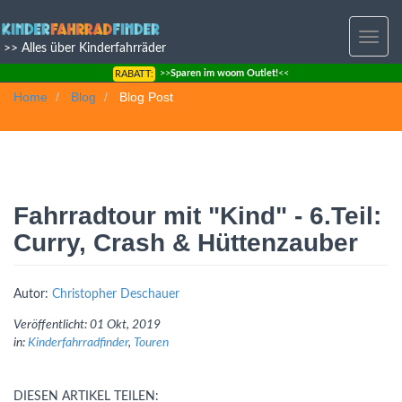
Toggle
>> Alles über Kinderfahrräder
navig
>>
Sparen im woom Outlet!
<<
RABATT:
Home
Blog
Blog Post
Fahrradtour mit "Kind" - 6.Teil:
Curry, Crash & Hüttenzauber
Autor:
Christopher Deschauer
Veröffentlicht:
01 Okt, 2019
in:
Kinderfahrradfinder
,
Touren
DIESEN ARTIKEL TEILEN: