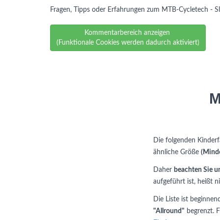
Fragen, Tipps oder Erfahrungen zum MTB-Cycletech - Sl
Kommentarbereich anzeigen
(Funktionale Cookies werden dadurch aktiviert)
M
Die folgenden Kinder
ähnliche Größe
(Mind
Daher
beachten Sie u
aufgeführt ist, heißt 
Die Liste ist beginne
"Allround"
begrenzt. F