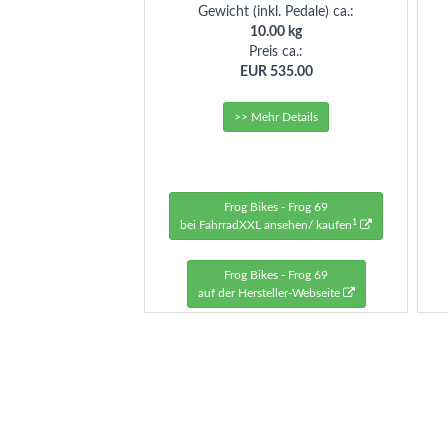
Gewicht (inkl. Pedale) ca.:
10.00 kg
Preis ca.:
EUR 535.00
>> Mehr Details
Frog Bikes - Frog 69
1
bei FahrradXXL ansehen/ kaufen
Frog Bikes - Frog 69
auf der Hersteller-Webseite