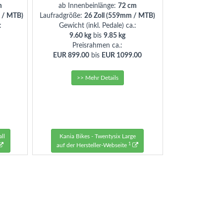
m
ab Innenbeinlänge:
72 cm
 / MTB)
Laufradgröße:
26 Zoll (559mm / MTB)
:
Gewicht (inkl. Pedale) ca.:
9.60 kg
bis
9.85 kg
Preisrahmen ca.:
EUR 899.00
bis
EUR 1099.00
>> Mehr Details
ll
Kania Bikes - Twentysix Large
1
auf der Hersteller-Webseite