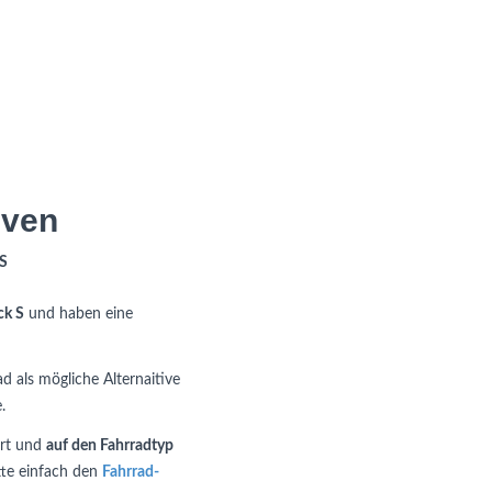
iven
 S
ck S
und haben eine
ad als mögliche Alternaitive
.
ert und
auf den Fahrradtyp
itte einfach den
Fahrrad-