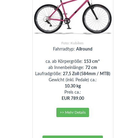
Foto: Kubikes
Fahrradtyp:
Allround
ca. ab Körpergröße:
153 cm*
ab Innenbeinlänge:
72 cm
Laufradgröße:
27,5 Zoll (584mm / MTB)
Gewicht (inkl. Pedale) ca.:
10.30 kg
Preis ca.:
EUR 789.00
>> Mehr Details