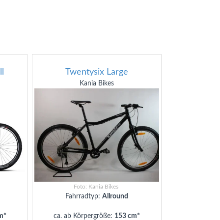
l
Twentysix Large
Kania Bikes
Foto: Kania Bikes
Fahrradtyp:
Allround
m*
ca. ab Körpergröße:
153 cm*