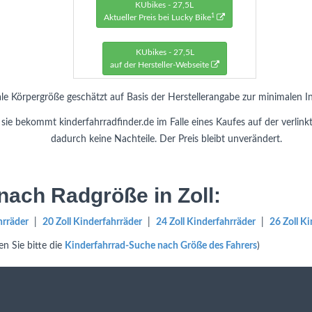
KUbikes - 27,5L
1
Aktueller Preis bei Lucky Bike
KUbikes - 27,5L
auf der Hersteller-Webseite
le Körpergröße geschätzt auf Basis der Herstellerangabe zur minimalen 
ie bekommt kinderfahrradfinder.de im Falle eines Kaufes auf der verlink
dadurch keine Nachteile. Der Preis bleibt unverändert.
nach Radgröße in Zoll:
hrräder
|
20 Zoll Kinderfahrräder
|
24 Zoll Kinderfahrräder
|
26 Zoll K
n Sie bitte die
Kinderfahrrad-Suche nach Größe des Fahrers
)