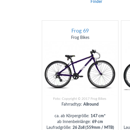
Finder
Frog 69
Frog Bikes
Foto: Copyright © 2017 Frog Bikes
Fahrradtyp:
Allround
ca. ab Körpergröße:
147 cm*
ab Innenbeinlänge:
69 cm
Laufradgröße:
26 Zoll (559mm / MTB)
Lau