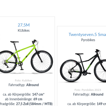
27,5M
KUbikes
Twentyseven.5 Smal
Pyrobikes
Foto: Kubikes
Fahrradtyp:
Allround
Foto: Pyrobikes 2023
ca. ab Körpergröße:
147 cm*
Fahrradtyp:
Allround
ab Innenbeinlänge:
69 cm
fradgröße:
27,5 Zoll (584mm / MTB)
ca. ab Körpergröße:
149 c