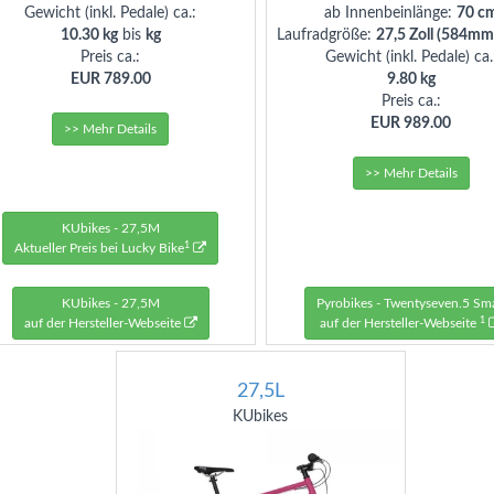
Gewicht (inkl. Pedale) ca.:
ab Innenbeinlänge:
70 c
10.30 kg
bis
kg
Laufradgröße:
27,5 Zoll (584mm
Preis ca.:
Gewicht (inkl. Pedale) ca.
EUR 789.00
9.80 kg
Preis ca.:
EUR 989.00
>> Mehr Details
>> Mehr Details
KUbikes - 27,5M
1
Aktueller Preis bei Lucky Bike
KUbikes - 27,5M
Pyrobikes - Twentyseven.5 Sma
1
auf der Hersteller-Webseite
auf der Hersteller-Webseite
27,5L
KUbikes