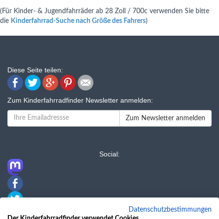
(Für Kinder- & Jugendfahrräder ab 28 Zoll / 700c verwenden Sie bitte
die
Kinderfahrrad-Suche nach Größe des Fahrers
)
Diese Seite teilen:
Zum Kinderfahrradfinder Newsletter anmelden:
Zum Newsletter anmelden
Social:
Datenschutzbestimmungen
LINKS
Der Kinderfahrradfinder verwendet Cookies