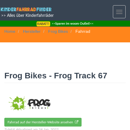
Toggle
>> Alles über Kinderfahrräder
navig
>>
Sparen im woom Outlet!
<<
RABATT:
Home
Hersteller
Frog Bikes
Fahrrad
Frog Bikes - Frog Track 67
Fahrrad auf der Hersteller-Website ansehen
Zuletzt aktualisiert am 24 Jan, 2022